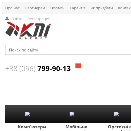
Про нас
Партнерам
Послуги
Гарантія
Як придбати
Контак
Войти
Регистрация
+38 (096)
799-90-13
Комп'ютери
Мобільна
Оргтехні