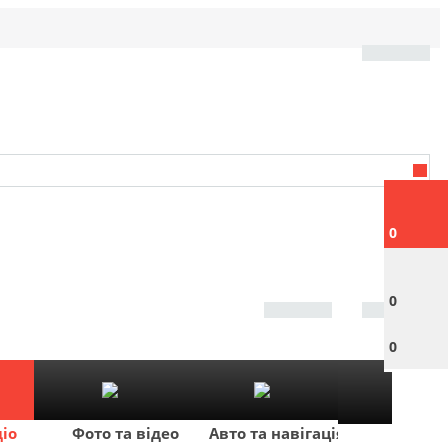
0
0
0
діо
Фото та відео
Авто та навігація