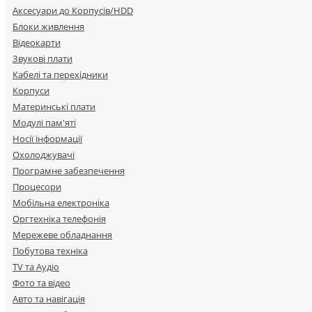
Аксесуари до Корпусів/HDD
Блоки живлення
Відеокарти
Звукові плати
Кабелі та перехідники
Корпуси
Материнські плати
Модулі пам'яті
Носії інформації
Охолоджувачі
Програмне забезпечення
Процесори
Мобільна електроніка
Оргтехніка телефонія
Мережеве обладнання
Побутова техніка
TV та Аудіо
Фото та відео
Авто та навігація