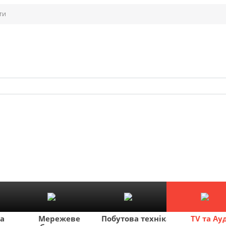
ти
ка
Мережеве
Побутова техніка
TV та Ау