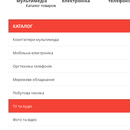
мультимедіа
електроніка
телефоні
Каталог товаров
Меню
КАТАЛОГ
Комп'ютери мультимедіа
Мобільна електроніка
Оргтехніка телефонія
Мережеве обладнання
Побутова техніка
TV та Аудіо
Фото та відео