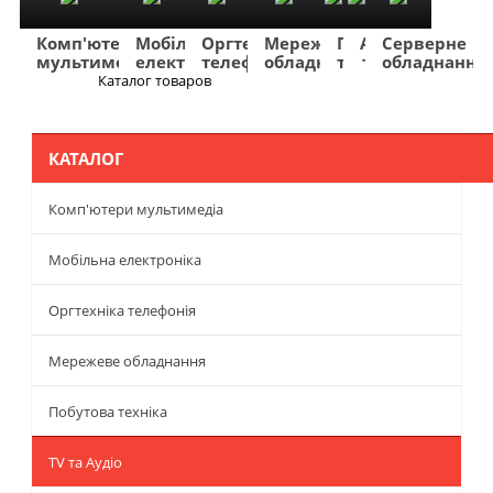
Комп'ютери
Мобільна
Оргтехніка
Мережеве
Побутова
TV
Фото
Авто
Серверне
мультимедіа
електроніка
телефонія
обладнання
техніка
та
та
та
обладнання
Аудіо
відео
навігація
Каталог товаров
Меню
КАТАЛОГ
Комп'ютери мультимедіа
Мобільна електроніка
Оргтехніка телефонія
Мережеве обладнання
Побутова техніка
TV та Аудіо