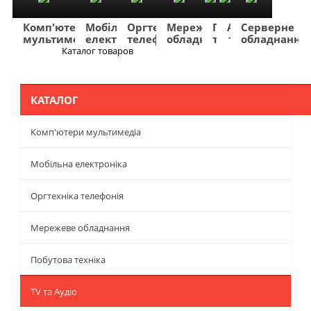
Комп'ютери
Мобільна
Оргтехніка
Мережеве
Побутова
TV
Фото
Авто
Серверне
мультимедіа
електроніка
телефонія
обладнання
техніка
та
та
та
обладнання
Аудіо
відео
навігація
Каталог товаров
Меню
КАТАЛОГ
Комп'ютери мультимедіа
Мобільна електроніка
Оргтехніка телефонія
Мережеве обладнання
Побутова техніка
TV та Аудіо