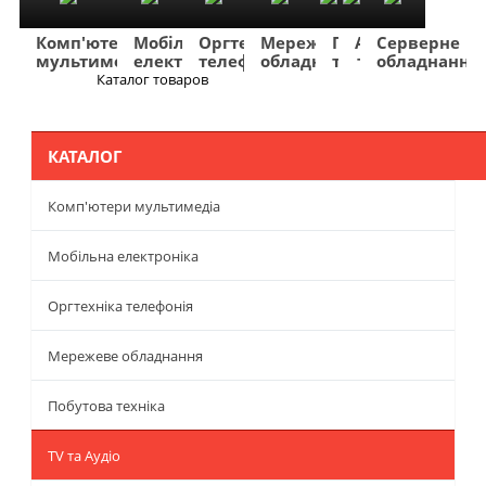
Комп'ютери
Мобільна
Оргтехніка
Мережеве
Побутова
TV
Фото
Авто
Серверне
мультимедіа
електроніка
телефонія
обладнання
техніка
та
та
та
обладнання
Аудіо
відео
навігація
Каталог товаров
Меню
КАТАЛОГ
Комп'ютери мультимедіа
Мобільна електроніка
Оргтехніка телефонія
Мережеве обладнання
Побутова техніка
TV та Аудіо