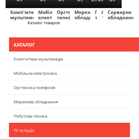
Комп'ютери
Мобільна
Оргтехніка
Мережеве
Побутова
TV
Фото
Авто
Серверне
мультимедіа
електроніка
телефонія
обладнання
техніка
та
та
та
обладнання
Аудіо
відео
навігація
Каталог товаров
Меню
КАТАЛОГ
Комп'ютери мультимедіа
Мобільна електроніка
Оргтехніка телефонія
Мережеве обладнання
Побутова техніка
TV та Аудіо