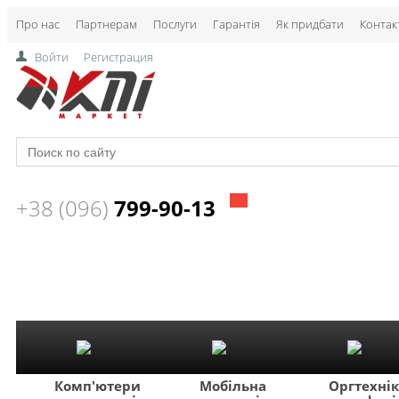
Про нас
Партнерам
Послуги
Гарантія
Як придбати
Контак
Войти
Регистрация
+38 (096)
799-90-13
Комп'ютери
Мобільна
Оргтехні