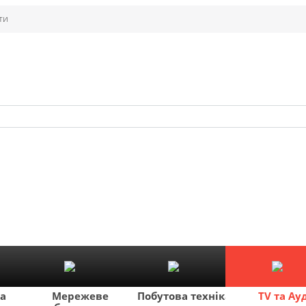
ти
ка
Мережеве
Побутова техніка
TV та Ау