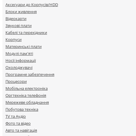
Аксесуари до Корпусів/HDD
Блоки живлення
Відеокарти
Звукові плати
Кабелі та перехідники
Корпуси
Материнські плати
Модулі пам'яті
Носії інформації
Охолоджувачі
Програмне забезпечення
Процесори
Мобільна електроніка
Оргтехніка телефонія
Мережеве обладнання
Побутова техніка
TV та Аудіо
Фото та відео
Авто та навігація