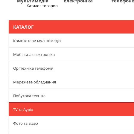
мультимедіа
електроніка
телефоні
Каталог товаров
Меню
КАТАЛОГ
Комп'ютери мультимедіа
Мобільна електроніка
Оргтехніка телефонія
Мережеве обладнання
Побутова техніка
TV та Аудіо
Фото та відео