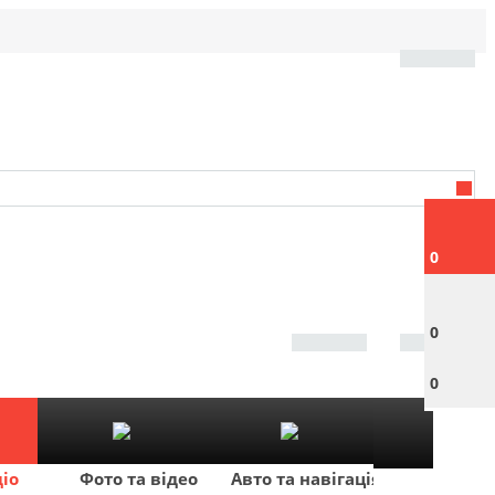
0
0
0
діо
Фото та відео
Авто та навігація