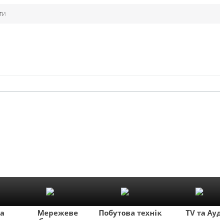
ти
ка
Мережеве
Побутова техніка
TV та Ау