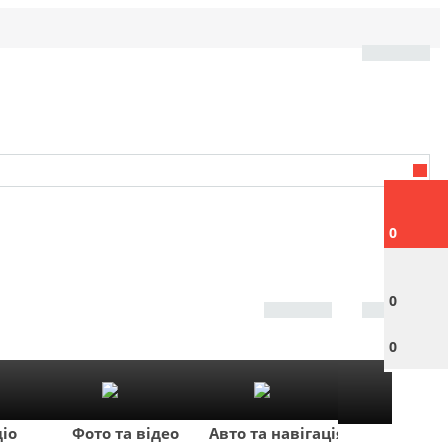
0
0
0
діо
Фото та відео
Авто та навігація