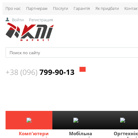
Про нас
Партнерам
Послуги
Гарантія
Як придбати
Контак
Войти
Регистрация
+38 (096)
799-90-13
Комп'ютери
Мобільна
Оргтехні