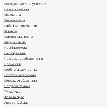
Аксесуари до Корпусів/HDD
Блоки живлення
Відеокарти
Звукові плати
Кабелі та перехідники
Корпуси
Материнські плати
Модулі пам'яті
Носії інформації
Охолоджувачі
Програмне забезпечення
Процесори
Мобільна електроніка
Оргтехніка телефонія
Мережеве обладнання
Побутова техніка
TV та Аудіо
Фото та відео
Авто та навігація