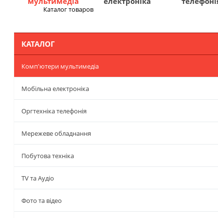
мультимедіа
електроніка
телефоні
Каталог товаров
Меню
КАТАЛОГ
Комп'ютери мультимедіа
Мобільна електроніка
Оргтехніка телефонія
Мережеве обладнання
Побутова техніка
TV та Аудіо
Фото та відео