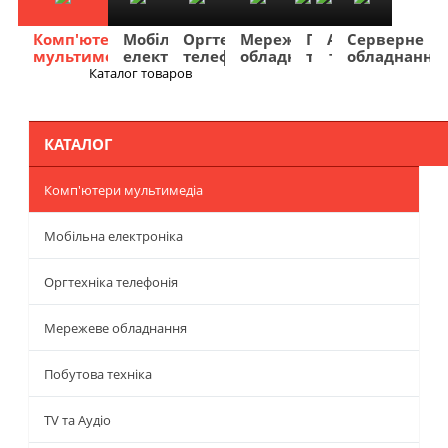
Комп'ютери
Мобільна
Оргтехніка
Мережеве
Побутова
TV
Фото
Авто
Серверне
мультимедіа
електроніка
телефонія
обладнання
техніка
та
та
та
обладнання
Аудіо
відео
навігація
Каталог товаров
Меню
КАТАЛОГ
Комп'ютери мультимедіа
Мобільна електроніка
Оргтехніка телефонія
Мережеве обладнання
Побутова техніка
TV та Аудіо