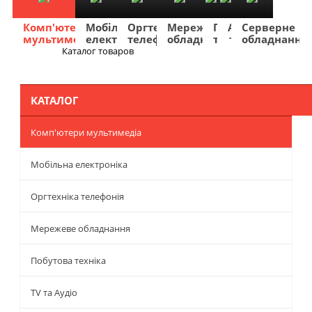
Комп'ютери
Мобільна
Оргтехніка
Мережеве
Побутова
TV
Фото
Авто
Серверне
мультимедіа
електроніка
телефонія
обладнання
техніка
та
та
та
обладнання
Аудіо
відео
навігація
Каталог товаров
Меню
КАТАЛОГ
Комп'ютери мультимедіа
Мобільна електроніка
Оргтехніка телефонія
Мережеве обладнання
Побутова техніка
TV та Аудіо