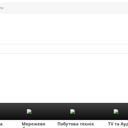
ти
ка
Мережеве
Побутова техніка
TV та Ау