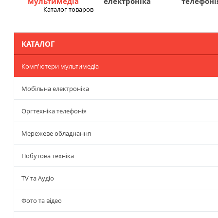
мультимедіа
електроніка
телефоні
Каталог товаров
Меню
КАТАЛОГ
Комп'ютери мультимедіа
Мобільна електроніка
Оргтехніка телефонія
Мережеве обладнання
Побутова техніка
TV та Аудіо
Фото та відео