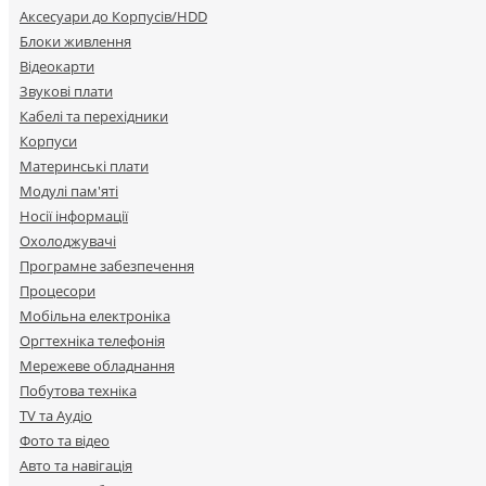
Аксесуари до Корпусів/HDD
Блоки живлення
Відеокарти
Звукові плати
Кабелі та перехідники
Корпуси
Материнські плати
Модулі пам'яті
Носії інформації
Охолоджувачі
Програмне забезпечення
Процесори
Мобільна електроніка
Оргтехніка телефонія
Мережеве обладнання
Побутова техніка
TV та Аудіо
Фото та відео
Авто та навігація