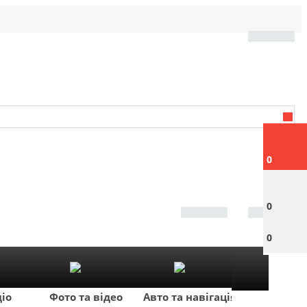
0
0
0
діо
Фото та відео
Авто та навігація