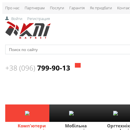
Про нас
Партнерам
Послуги
Гарантія
Як придбати
Контак
Войти
Регистрация
+38 (096)
799-90-13
Комп'ютери
Мобільна
Оргтехні