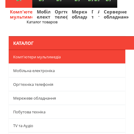
Комп'ютери
Мобільна
Оргтехніка
Мережеве
Побутова
TV
Фото
Авто
Серверне
мультимедіа
електроніка
телефонія
обладнання
техніка
та
та
та
обладнання
Аудіо
відео
навігація
Каталог товаров
Меню
КАТАЛОГ
Комп'ютери мультимедіа
Мобільна електроніка
Оргтехніка телефонія
Мережеве обладнання
Побутова техніка
TV та Аудіо