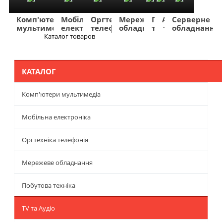
Комп'ютери
Мобільна
Оргтехніка
Мережеве
Побутова
TV
Фото
Авто
Серверне
мультимедіа
електроніка
телефонія
обладнання
техніка
та
та
та
обладнання
Аудіо
відео
навігація
Каталог товаров
Меню
КАТАЛОГ
Комп'ютери мультимедіа
Мобільна електроніка
Оргтехніка телефонія
Мережеве обладнання
Побутова техніка
TV та Аудіо