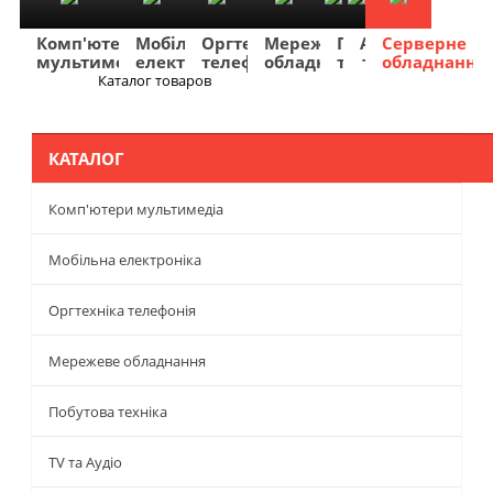
Комп'ютери
Мобільна
Оргтехніка
Мережеве
Побутова
TV
Фото
Авто
Серверне
мультимедіа
електроніка
телефонія
обладнання
техніка
та
та
та
обладнання
Аудіо
відео
навігація
Каталог товаров
Меню
КАТАЛОГ
Комп'ютери мультимедіа
Мобільна електроніка
Оргтехніка телефонія
Мережеве обладнання
Побутова техніка
TV та Аудіо