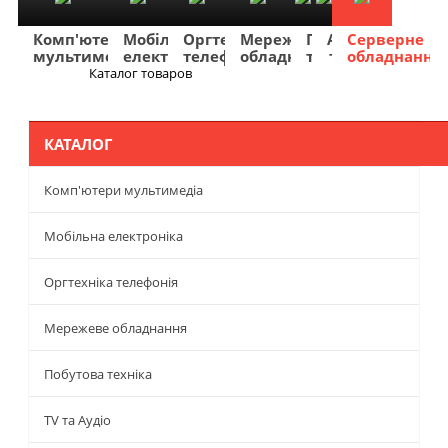
Комп'ютери
Мобільна
Оргтехніка
Мережеве
Побутова
TV
Фото
Авто
Серверне
мультимедіа
електроніка
телефонія
обладнання
техніка
та
та
та
обладнання
Аудіо
відео
навігація
Каталог товаров
Меню
КАТАЛОГ
Комп'ютери мультимедіа
Мобільна електроніка
Оргтехніка телефонія
Мережеве обладнання
Побутова техніка
TV та Аудіо