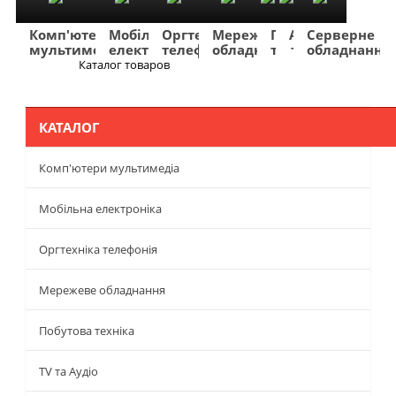
Комп'ютери
Мобільна
Оргтехніка
Мережеве
Побутова
TV
Фото
Авто
Серверне
мультимедіа
електроніка
телефонія
обладнання
техніка
та
та
та
обладнання
Аудіо
відео
навігація
Каталог товаров
Меню
КАТАЛОГ
Комп'ютери мультимедіа
Мобільна електроніка
Оргтехніка телефонія
Мережеве обладнання
Побутова техніка
TV та Аудіо