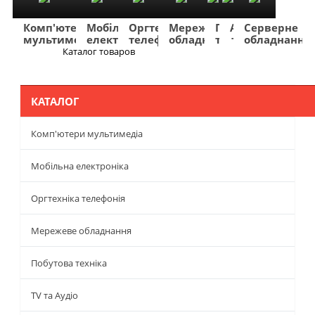
Комп'ютери
Мобільна
Оргтехніка
Мережеве
Побутова
TV
Фото
Авто
Серверне
мультимедіа
електроніка
телефонія
обладнання
техніка
та
та
та
обладнання
Аудіо
відео
навігація
Каталог товаров
Меню
КАТАЛОГ
Комп'ютери мультимедіа
Мобільна електроніка
Оргтехніка телефонія
Мережеве обладнання
Побутова техніка
TV та Аудіо