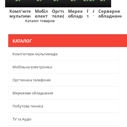
Комп'ютери
Мобільна
Оргтехніка
Мережеве
Побутова
TV
Фото
Авто
Серверне
мультимедіа
електроніка
телефонія
обладнання
техніка
та
та
та
обладнання
Аудіо
відео
навігація
Каталог товаров
Меню
КАТАЛОГ
Комп'ютери мультимедіа
Мобільна електроніка
Оргтехніка телефонія
Мережеве обладнання
Побутова техніка
TV та Аудіо