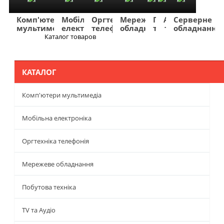
Комп'ютери
Мобільна
Оргтехніка
Мережеве
Побутова
TV
Фото
Авто
Серверне
мультимедіа
електроніка
телефонія
обладнання
техніка
та
та
та
обладнання
Аудіо
відео
навігація
Каталог товаров
Меню
КАТАЛОГ
Комп'ютери мультимедіа
Мобільна електроніка
Оргтехніка телефонія
Мережеве обладнання
Побутова техніка
TV та Аудіо