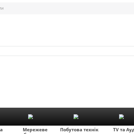
ти
ка
Мережеве
Побутова техніка
TV та Ау