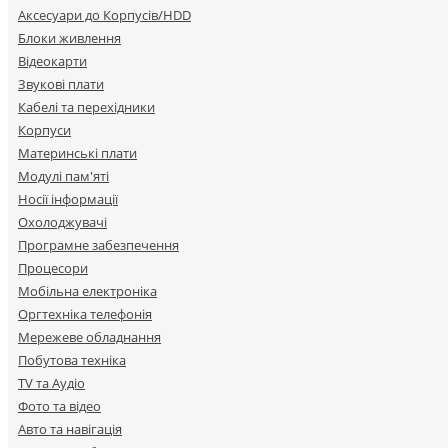
Аксесуари до Корпусів/HDD
Блоки живлення
Відеокарти
Звукові плати
Кабелі та перехідники
Корпуси
Материнські плати
Модулі пам'яті
Носії інформації
Охолоджувачі
Програмне забезпечення
Процесори
Мобільна електроніка
Оргтехніка телефонія
Мережеве обладнання
Побутова техніка
TV та Аудіо
Фото та відео
Авто та навігація