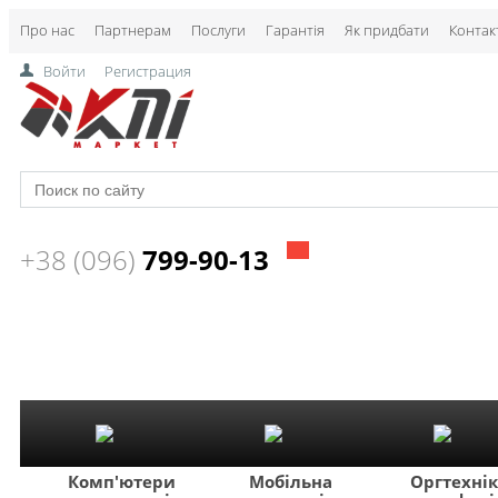
Про нас
Партнерам
Послуги
Гарантія
Як придбати
Контак
Войти
Регистрация
+38 (096)
799-90-13
Комп'ютери
Мобільна
Оргтехні