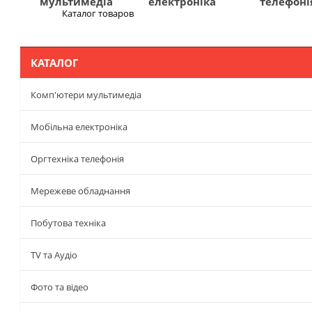
мультимедіа
електроніка
телефоні
Каталог товаров
Меню
КАТАЛОГ
Комп'ютери мультимедіа
Мобільна електроніка
Оргтехніка телефонія
Мережеве обладнання
Побутова техніка
TV та Аудіо
Фото та відео