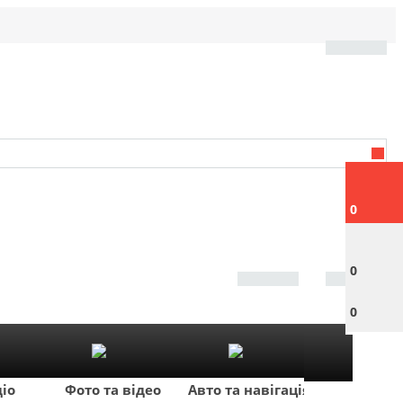
0
0
0
діо
Фото та відео
Авто та навігація