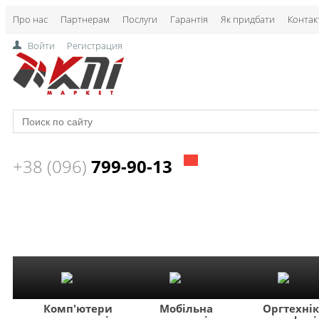
Про нас
Партнерам
Послуги
Гарантія
Як придбати
Контак
Войти
Регистрация
+38 (096)
799-90-13
Комп'ютери
Мобільна
Оргтехні