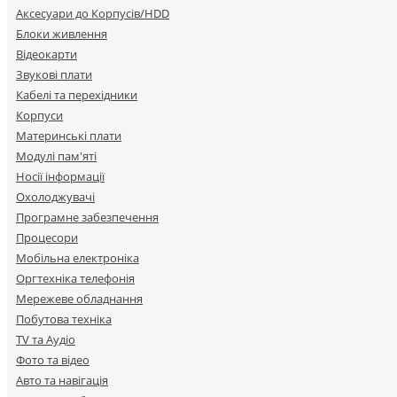
Аксесуари до Корпусів/HDD
Блоки живлення
Відеокарти
Звукові плати
Кабелі та перехідники
Корпуси
Материнські плати
Модулі пам'яті
Носії інформації
Охолоджувачі
Програмне забезпечення
Процесори
Мобільна електроніка
Оргтехніка телефонія
Мережеве обладнання
Побутова техніка
TV та Аудіо
Фото та відео
Авто та навігація