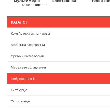
мультимедіа
електроніка
телефоні
Каталог товаров
Меню
КАТАЛОГ
Комп'ютери мультимедіа
Мобільна електроніка
Оргтехніка телефонія
Мережеве обладнання
Побутова техніка
TV та Аудіо
Фото та відео