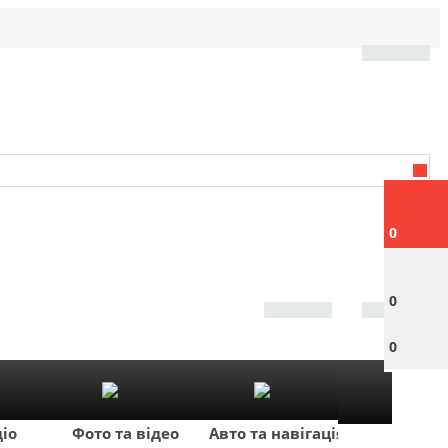
0
0
0
діо
Фото та відео
Авто та навігація