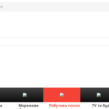
ти
ка
Мережеве
Побутова техніка
TV та Ау