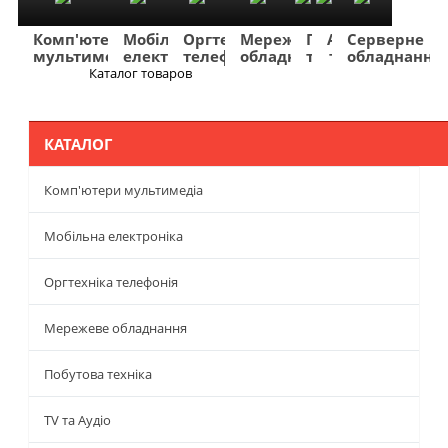
Комп'ютери
Мобільна
Оргтехніка
Мережеве
Побутова
TV
Фото
Авто
Серверне
мультимедіа
електроніка
телефонія
обладнання
техніка
та
та
та
обладнання
Аудіо
відео
навігація
Каталог товаров
Меню
КАТАЛОГ
Комп'ютери мультимедіа
Мобільна електроніка
Оргтехніка телефонія
Мережеве обладнання
Побутова техніка
TV та Аудіо