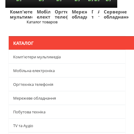
Комп'ютери
Мобільна
Оргтехніка
Мережеве
Побутова
TV
Фото
Авто
Серверне
мультимедіа
електроніка
телефонія
обладнання
техніка
та
та
та
обладнання
Аудіо
відео
навігація
Каталог товаров
Меню
КАТАЛОГ
Комп'ютери мультимедіа
Мобільна електроніка
Оргтехніка телефонія
Мережеве обладнання
Побутова техніка
TV та Аудіо