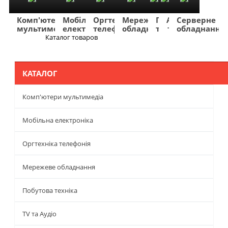
Комп'ютери
Мобільна
Оргтехніка
Мережеве
Побутова
TV
Фото
Авто
Серверне
мультимедіа
електроніка
телефонія
обладнання
техніка
та
та
та
обладнання
Аудіо
відео
навігація
Каталог товаров
Меню
КАТАЛОГ
Комп'ютери мультимедіа
Мобільна електроніка
Оргтехніка телефонія
Мережеве обладнання
Побутова техніка
TV та Аудіо