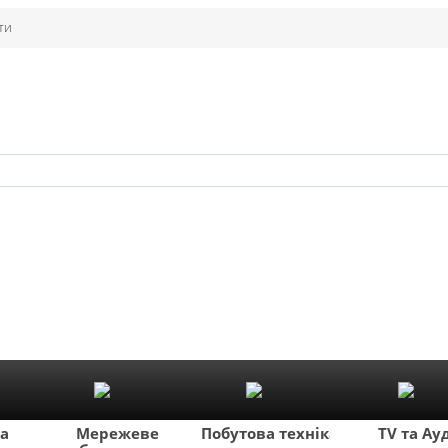
ти
ка
Мережеве
Побутова техніка
TV та Ау