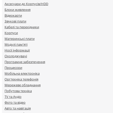
Аксесуари до Корпусів/HDD
Блоки живлення
Відеокарти
Звукові плати
Кабелі та перехідники
Корпуси
Материнські плати
Модулі пам'яті
Носії інформації
Охолоджувачі
Програмне забезпечення
Процесори
Мобільна електроніка
Оргтехніка телефонія
Мережеве обладнання
Побутова техніка
TV та Аудіо
Фото та відео
Авто та навігація