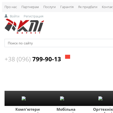
Про нас
Партнерам
Послуги
Гарантія
Як придбати
Контак
Войти
Регистрация
+38 (096)
799-90-13
Комп'ютери
Мобільна
Оргтехні