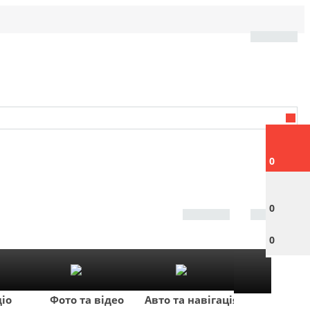
0
0
0
діо
Фото та відео
Авто та навігація