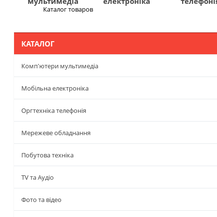
мультимедіа
електроніка
телефоні
Каталог товаров
Меню
КАТАЛОГ
Комп'ютери мультимедіа
Мобільна електроніка
Оргтехніка телефонія
Мережеве обладнання
Побутова техніка
TV та Аудіо
Фото та відео