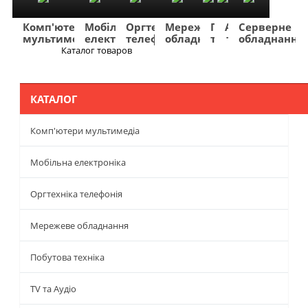
Комп'ютери
Мобільна
Оргтехніка
Мережеве
Побутова
TV
Фото
Авто
Серверне
мультимедіа
електроніка
телефонія
обладнання
техніка
та
та
та
обладнання
Аудіо
відео
навігація
Каталог товаров
Меню
КАТАЛОГ
Комп'ютери мультимедіа
Мобільна електроніка
Оргтехніка телефонія
Мережеве обладнання
Побутова техніка
TV та Аудіо