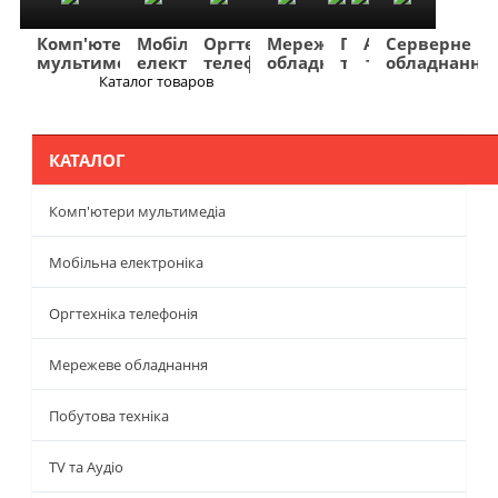
Комп'ютери
Мобільна
Оргтехніка
Мережеве
Побутова
TV
Фото
Авто
Серверне
мультимедіа
електроніка
телефонія
обладнання
техніка
та
та
та
обладнання
Аудіо
відео
навігація
Каталог товаров
Меню
КАТАЛОГ
Комп'ютери мультимедіа
Мобільна електроніка
Оргтехніка телефонія
Мережеве обладнання
Побутова техніка
TV та Аудіо