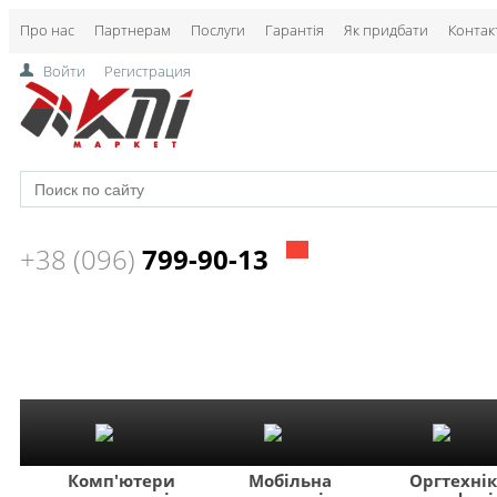
Про нас
Партнерам
Послуги
Гарантія
Як придбати
Контак
Войти
Регистрация
+38 (096)
799-90-13
Комп'ютери
Мобільна
Оргтехні