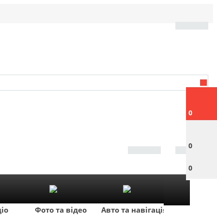
0
0
0
діо
Фото та відео
Авто та навігація