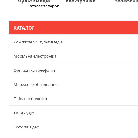
мультимедіа
електроніка
телефоні
Каталог товаров
Меню
КАТАЛОГ
Комп'ютери мультимедіа
Мобільна електроніка
Оргтехніка телефонія
Мережеве обладнання
Побутова техніка
TV та Аудіо
Фото та відео