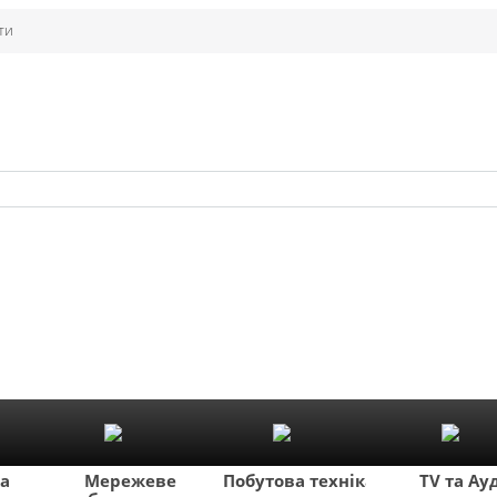
ти
ка
Мережеве
Побутова техніка
TV та Ау