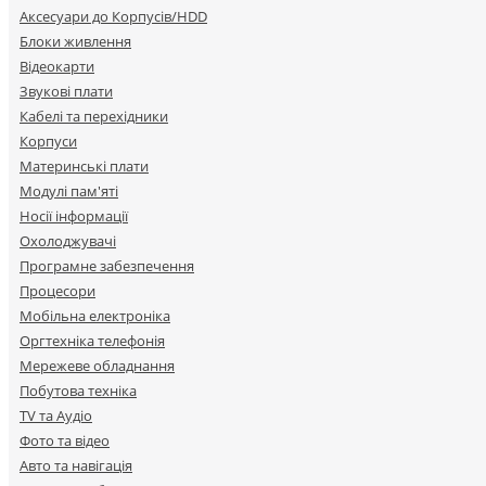
Аксесуари до Корпусів/HDD
Блоки живлення
Відеокарти
Звукові плати
Кабелі та перехідники
Корпуси
Материнські плати
Модулі пам'яті
Носії інформації
Охолоджувачі
Програмне забезпечення
Процесори
Мобільна електроніка
Оргтехніка телефонія
Мережеве обладнання
Побутова техніка
TV та Аудіо
Фото та відео
Авто та навігація