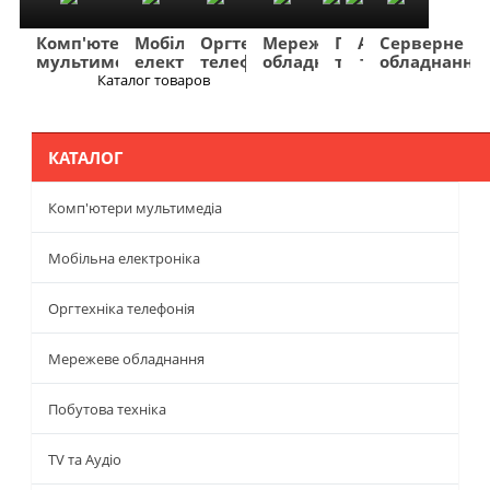
Комп'ютери
Мобільна
Оргтехніка
Мережеве
Побутова
TV
Фото
Авто
Серверне
мультимедіа
електроніка
телефонія
обладнання
техніка
та
та
та
обладнання
Аудіо
відео
навігація
Каталог товаров
Меню
КАТАЛОГ
Комп'ютери мультимедіа
Мобільна електроніка
Оргтехніка телефонія
Мережеве обладнання
Побутова техніка
TV та Аудіо