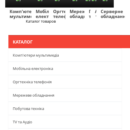
Комп'ютери
Мобільна
Оргтехніка
Мережеве
Побутова
TV
Фото
Авто
Серверне
мультимедіа
електроніка
телефонія
обладнання
техніка
та
та
та
обладнання
Аудіо
відео
навігація
Каталог товаров
Меню
КАТАЛОГ
Комп'ютери мультимедіа
Мобільна електроніка
Оргтехніка телефонія
Мережеве обладнання
Побутова техніка
TV та Аудіо