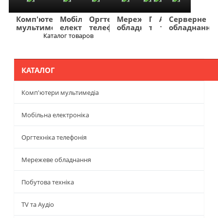
Комп'ютери
Мобільна
Оргтехніка
Мережеве
Побутова
TV
Фото
Авто
Серверне
мультимедіа
електроніка
телефонія
обладнання
техніка
та
та
та
обладнання
Аудіо
відео
навігація
Каталог товаров
Меню
КАТАЛОГ
Комп'ютери мультимедіа
Мобільна електроніка
Оргтехніка телефонія
Мережеве обладнання
Побутова техніка
TV та Аудіо