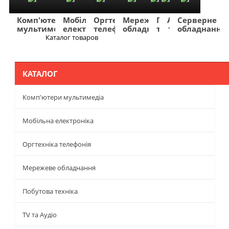
Комп'ютери
Мобільна
Оргтехніка
Мережеве
Побутова
TV
Фото
Авто
Серверне
мультимедіа
електроніка
телефонія
обладнання
техніка
та
та
та
обладнання
Аудіо
відео
навігація
Каталог товаров
Меню
КАТАЛОГ
Комп'ютери мультимедіа
Мобільна електроніка
Оргтехніка телефонія
Мережеве обладнання
Побутова техніка
TV та Аудіо