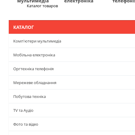
мультимедіа
електроніка
телефоні
Каталог товаров
Меню
КАТАЛОГ
Комп'ютери мультимедіа
Мобільна електроніка
Оргтехніка телефонія
Мережеве обладнання
Побутова техніка
TV та Аудіо
Фото та відео