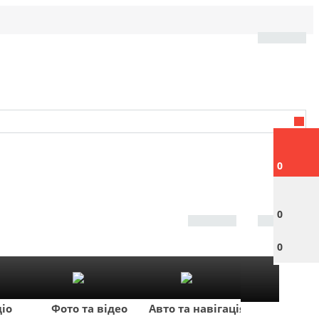
0
0
0
діо
Фото та відео
Авто та навігація