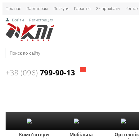
Про нас
Партнерам
Послуги
Гарантія
Як придбати
Контак
Войти
Регистрация
+38 (096)
799-90-13
Комп'ютери
Мобільна
Оргтехні