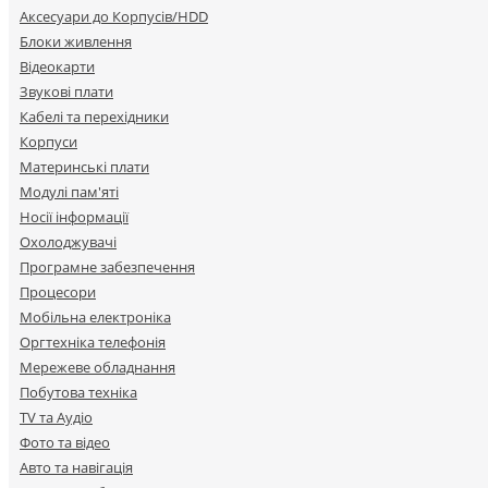
Аксесуари до Корпусів/HDD
Блоки живлення
Відеокарти
Звукові плати
Кабелі та перехідники
Корпуси
Материнські плати
Модулі пам'яті
Носії інформації
Охолоджувачі
Програмне забезпечення
Процесори
Мобільна електроніка
Оргтехніка телефонія
Мережеве обладнання
Побутова техніка
TV та Аудіо
Фото та відео
Авто та навігація