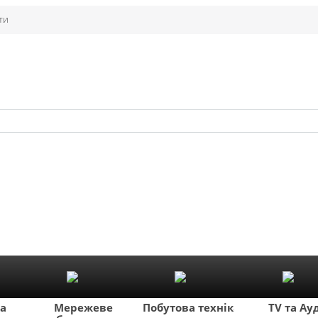
ти
ка
Мережеве
Побутова техніка
TV та Ау