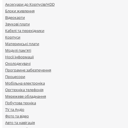
Аксесуари до Корпусів/HDD
Блоки живлення
Відеокарти
Звукові плати
Кабелі та перехідники
Корпуси
Материнські плати
Модулі пам'яті
Носії інформації
Охолоджувачі
Програмне забезпечення
Процесори
Мобільна електроніка
Оргтехніка телефонія
Мережеве обладнання
Побутова техніка
TV та Аудіо
Фото та відео
Авто та навігація