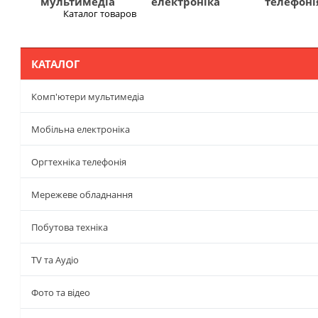
мультимедіа
електроніка
телефоні
Каталог товаров
Меню
КАТАЛОГ
Комп'ютери мультимедіа
Мобільна електроніка
Оргтехніка телефонія
Мережеве обладнання
Побутова техніка
TV та Аудіо
Фото та відео