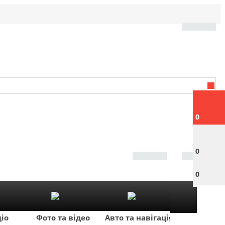
0
0
0
діо
Фото та відео
Авто та навігація