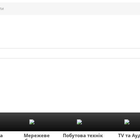
ти
ка
Мережеве
Побутова техніка
TV та Ау