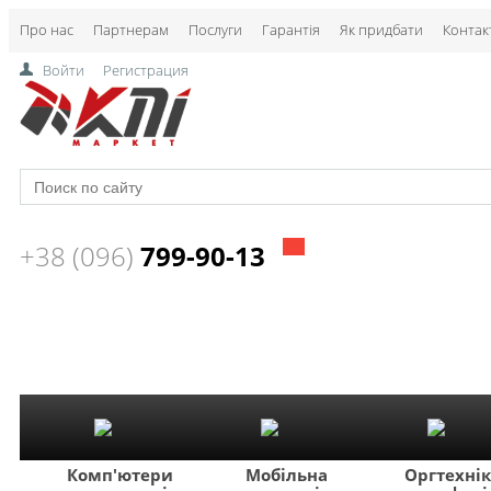
Про нас
Партнерам
Послуги
Гарантія
Як придбати
Контак
Войти
Регистрация
+38 (096)
799-90-13
Комп'ютери
Мобільна
Оргтехні