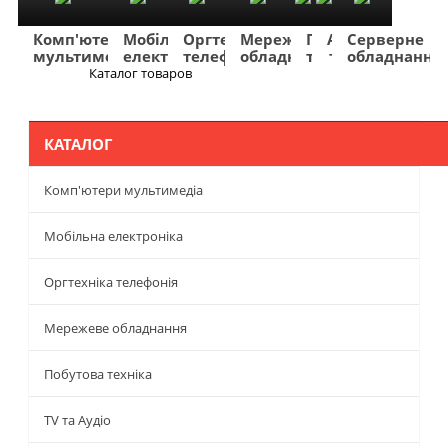
Комп'ютери
Мобільна
Оргтехніка
Мережеве
Побутова
TV
Фото
Авто
Серверне
мультимедіа
електроніка
телефонія
обладнання
техніка
та
та
та
обладнання
Аудіо
відео
навігація
Каталог товаров
Меню
КАТАЛОГ
Комп'ютери мультимедіа
Мобільна електроніка
Оргтехніка телефонія
Мережеве обладнання
Побутова техніка
TV та Аудіо