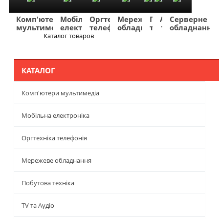
Комп'ютери
Мобільна
Оргтехніка
Мережеве
Побутова
TV
Фото
Авто
Серверне
мультимедіа
електроніка
телефонія
обладнання
техніка
та
та
та
обладнання
Аудіо
відео
навігація
Каталог товаров
Меню
КАТАЛОГ
Комп'ютери мультимедіа
Мобільна електроніка
Оргтехніка телефонія
Мережеве обладнання
Побутова техніка
TV та Аудіо