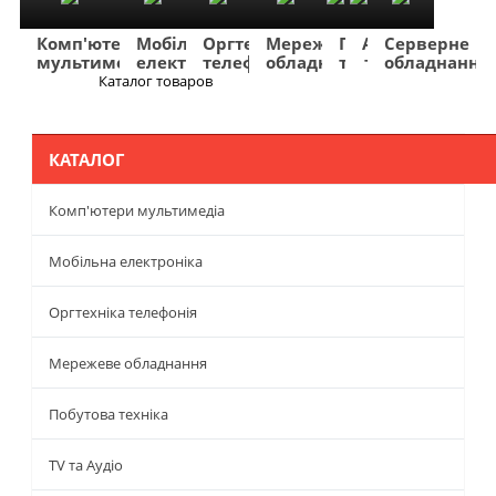
Комп'ютери
Мобільна
Оргтехніка
Мережеве
Побутова
TV
Фото
Авто
Серверне
мультимедіа
електроніка
телефонія
обладнання
техніка
та
та
та
обладнання
Аудіо
відео
навігація
Каталог товаров
Меню
КАТАЛОГ
Комп'ютери мультимедіа
Мобільна електроніка
Оргтехніка телефонія
Мережеве обладнання
Побутова техніка
TV та Аудіо