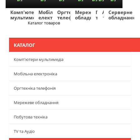
Комп'ютери
Мобільна
Оргтехніка
Мережеве
Побутова
TV
Фото
Авто
Серверне
мультимедіа
електроніка
телефонія
обладнання
техніка
та
та
та
обладнання
Аудіо
відео
навігація
Каталог товаров
Меню
КАТАЛОГ
Комп'ютери мультимедіа
Мобільна електроніка
Оргтехніка телефонія
Мережеве обладнання
Побутова техніка
TV та Аудіо