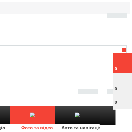
0
0
0
діо
Фото та відео
Авто та навігація