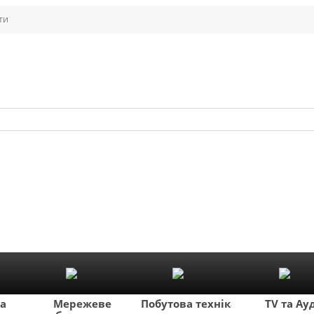
ти
ка
Мережеве
Побутова техніка
TV та Ау