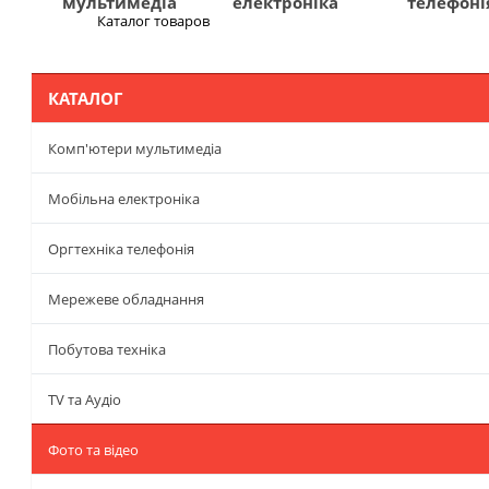
мультимедіа
електроніка
телефоні
Каталог товаров
Меню
КАТАЛОГ
Комп'ютери мультимедіа
Мобільна електроніка
Оргтехніка телефонія
Мережеве обладнання
Побутова техніка
TV та Аудіо
Фото та відео