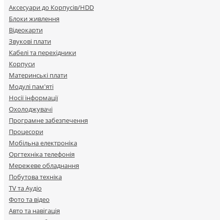
Аксесуари до Корпусів/HDD
Блоки живлення
Відеокарти
Звукові плати
Кабелі та перехідники
Корпуси
Материнські плати
Модулі пам'яті
Носії інформації
Охолоджувачі
Програмне забезпечення
Процесори
Мобільна електроніка
Оргтехніка телефонія
Мережеве обладнання
Побутова техніка
TV та Аудіо
Фото та відео
Авто та навігація