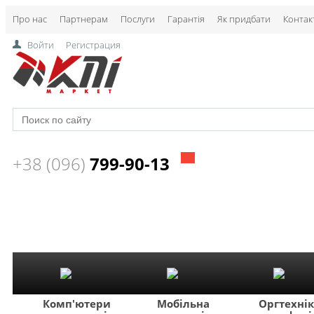
Про нас
Партнерам
Послуги
Гарантія
Як придбати
Контак
Войти
Регистрация
+38 (096)
799-90-13
Комп'ютери
Мобільна
Оргтехні