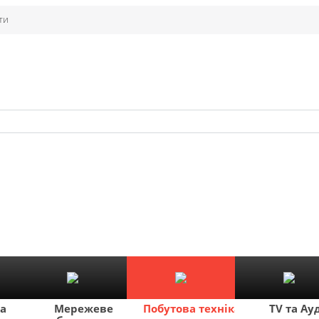
ти
ка
Мережеве
Побутова техніка
TV та Ау