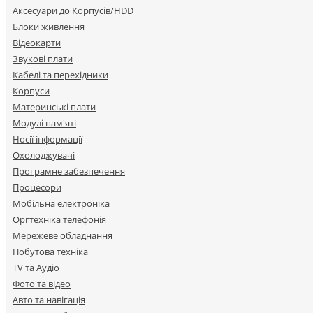
Аксесуари до Корпусів/HDD
Блоки живлення
Відеокарти
Звукові плати
Кабелі та перехідники
Корпуси
Материнські плати
Модулі пам'яті
Носії інформації
Охолоджувачі
Програмне забезпечення
Процесори
Мобільна електроніка
Оргтехніка телефонія
Мережеве обладнання
Побутова техніка
TV та Аудіо
Фото та відео
Авто та навігація