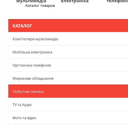
мультимедіа
електроніка
телефоні
Каталог товаров
Меню
КАТАЛОГ
Комп'ютери мультимедіа
Мобільна електроніка
Оргтехніка телефонія
Мережеве обладнання
Побутова техніка
TV та Аудіо
Фото та відео