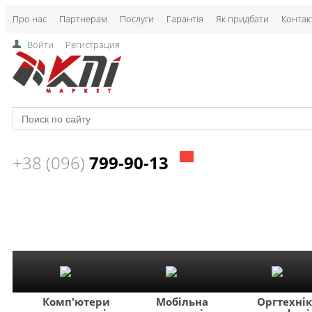
Про нас
Партнерам
Послуги
Гарантія
Як придбати
Контак
Войти
Регистрация
+38 (096)
799-90-13
Комп'ютери
Мобільна
Оргтехні