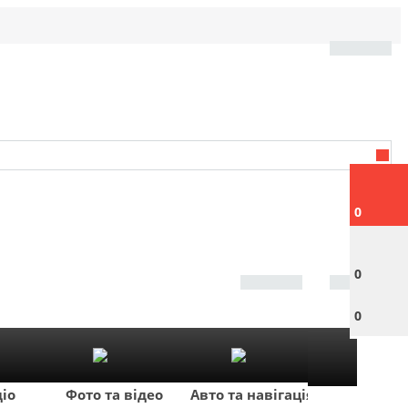
0
0
0
діо
Фото та відео
Авто та навігація