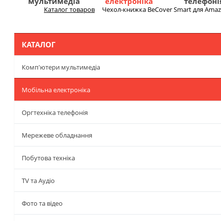
мультимедіа
електроніка
телефоні
Каталог товаров
Чехол-книжка BeCover Smart для Amazon
Меню
КАТАЛОГ
Комп'ютери мультимедіа
Мобільна електроніка
Оргтехніка телефонія
Мережеве обладнання
Побутова техніка
TV та Аудіо
Фото та відео