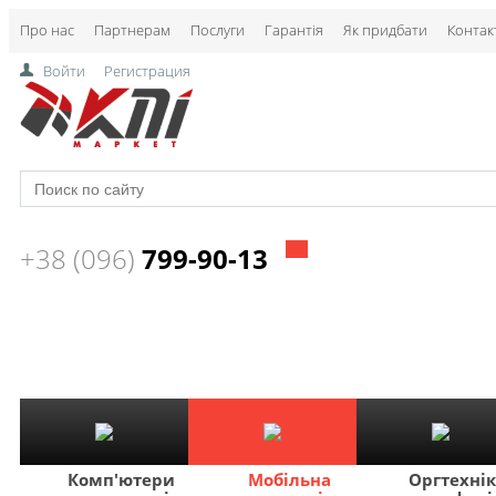
Про нас
Партнерам
Послуги
Гарантія
Як придбати
Контак
Войти
Регистрация
+38 (096)
799-90-13
Комп'ютери
Мобільна
Оргтехні