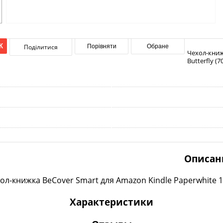
К
Поділитися
Порівняти
Обране
Чехол-книж
Butterfly (7
Описан
ол-книжка BeCover Smart для Amazon Kindle Paperwhite 11t
Характеристики