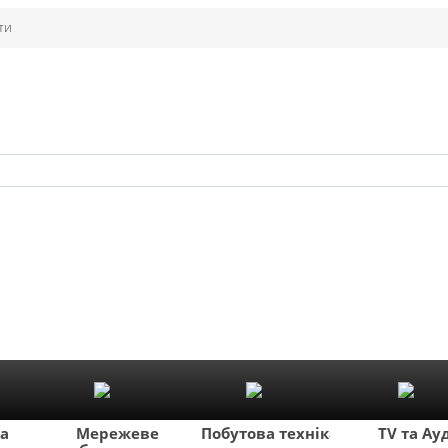
ти
ка
Мережеве
Побутова техніка
TV та Ау