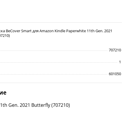
ка BeCover Smart для Amazon Kindle Paperwhite 11th Gen. 2021
07210)
707210
1
601050
ие
h Gen. 2021 Butterfly (707210)