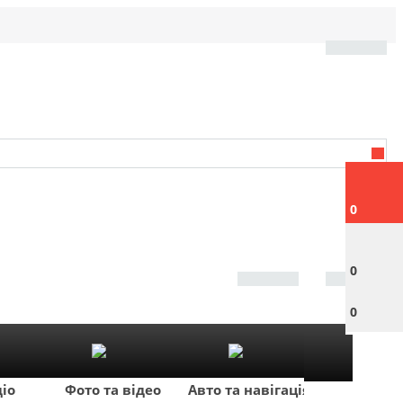
0
0
0
діо
Фото та відео
Авто та навігація