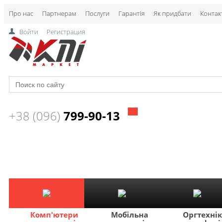
Про нас
Партнерам
Послуги
Гарантія
Як придбати
Контак
Войти
Регистрация
+38 (096)
799-90-13
Комп'ютери
Мобільна
Оргтехні