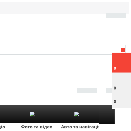
0
0
0
діо
Фото та відео
Авто та навігація