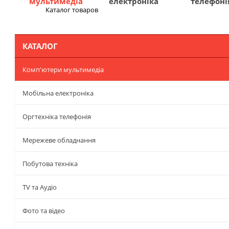
мультимедіа
електроніка
телефоні
Каталог товаров
Меню
КАТАЛОГ
Комп'ютери мультимедіа
Мобільна електроніка
Оргтехніка телефонія
Мережеве обладнання
Побутова техніка
TV та Аудіо
Фото та відео