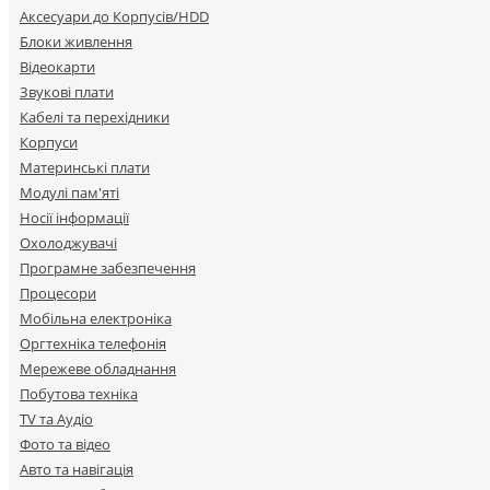
Аксесуари до Корпусів/HDD
Блоки живлення
Відеокарти
Звукові плати
Кабелі та перехідники
Корпуси
Материнські плати
Модулі пам'яті
Носії інформації
Охолоджувачі
Програмне забезпечення
Процесори
Мобільна електроніка
Оргтехніка телефонія
Мережеве обладнання
Побутова техніка
TV та Аудіо
Фото та відео
Авто та навігація