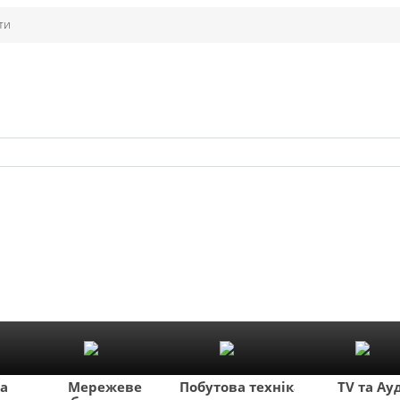
ти
ка
Мережеве
Побутова техніка
TV та Ау