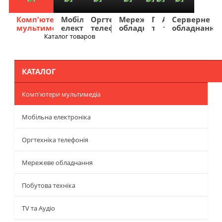
Комп'ютери
Мобільна
Оргтехніка
Мережеве
Побутова
TV
Фото
Авто
Серверне
мультимедіа
електроніка
телефонія
обладнання
техніка
та
та
та
обладнання
Аудіо
відео
навігація
Каталог товаров
Меню
КАТАЛОГ
Комп'ютери мультимедіа
Мобільна електроніка
Оргтехніка телефонія
Мережеве обладнання
Побутова техніка
TV та Аудіо