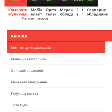
Комп'ютери
Мобільна
Оргтехніка
Мережеве
Побутова
TV
Фото
Авто
Серверне
мультимедіа
електроніка
телефонія
обладнання
техніка
та
та
та
обладнання
Аудіо
відео
навігація
Каталог товаров
Меню
КАТАЛОГ
Комп'ютери мультимедіа
Мобільна електроніка
Оргтехніка телефонія
Мережеве обладнання
Побутова техніка
TV та Аудіо