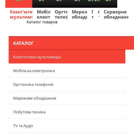
Комп'ютери
Мобільна
Оргтехніка
Мережеве
Побутова
TV
Фото
Авто
Серверне
мультимедіа
електроніка
телефонія
обладнання
техніка
та
та
та
обладнання
Аудіо
відео
навігація
Каталог товаров
Меню
КАТАЛОГ
Комп'ютери мультимедіа
Мобільна електроніка
Оргтехніка телефонія
Мережеве обладнання
Побутова техніка
TV та Аудіо