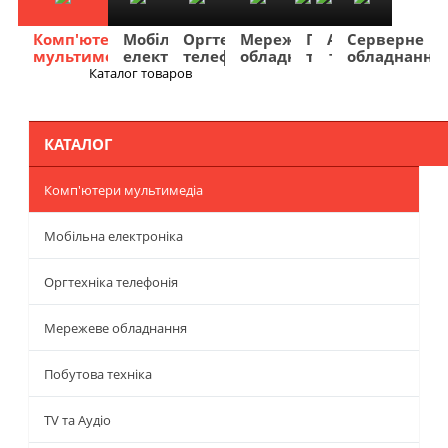
Комп'ютери
Мобільна
Оргтехніка
Мережеве
Побутова
TV
Фото
Авто
Серверне
мультимедіа
електроніка
телефонія
обладнання
техніка
та
та
та
обладнання
Аудіо
відео
навігація
Каталог товаров
Меню
КАТАЛОГ
Комп'ютери мультимедіа
Мобільна електроніка
Оргтехніка телефонія
Мережеве обладнання
Побутова техніка
TV та Аудіо