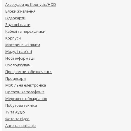
Аксесуари до Корпусів/HDD
Блоки живлення
Відеокарти
Звукові плати
Кабелі та перехідники
Корпуси
Материнські плати
Модулі пам'яті
Носії інформації
Охолоджувачі
Програмне забезпечення
Процесори
Мобільна електроніка
Оргтехніка телефонія
Мережеве обладнання
Побутова техніка
TV та Аудіо
Фото та відео
Авто та навігація