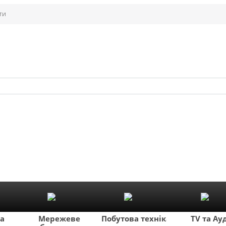
ти
ка
Мережеве
Побутова техніка
TV та Ау