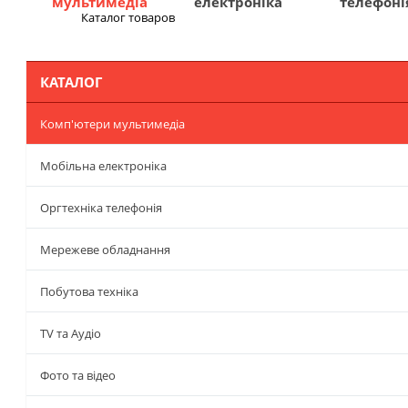
мультимедіа
електроніка
телефоні
Каталог товаров
Меню
КАТАЛОГ
Комп'ютери мультимедіа
Мобільна електроніка
Оргтехніка телефонія
Мережеве обладнання
Побутова техніка
TV та Аудіо
Фото та відео