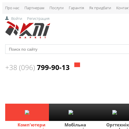
Про нас
Партнерам
Послуги
Гарантія
Як придбати
Контак
Войти
Регистрация
+38 (096)
799-90-13
Комп'ютери
Мобільна
Оргтехні