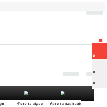
0
0
0
діо
Фото та відео
Авто та навігація