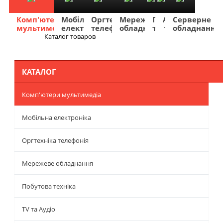
Комп'ютери
Мобільна
Оргтехніка
Мережеве
Побутова
TV
Фото
Авто
Серверне
мультимедіа
електроніка
телефонія
обладнання
техніка
та
та
та
обладнання
Аудіо
відео
навігація
Каталог товаров
Меню
КАТАЛОГ
Комп'ютери мультимедіа
Мобільна електроніка
Оргтехніка телефонія
Мережеве обладнання
Побутова техніка
TV та Аудіо