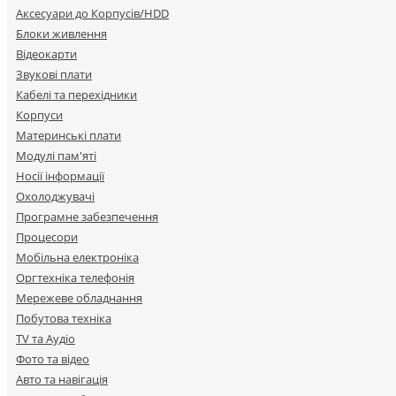
Аксесуари до Корпусів/HDD
Блоки живлення
Відеокарти
Звукові плати
Кабелі та перехідники
Корпуси
Материнські плати
Модулі пам'яті
Носії інформації
Охолоджувачі
Програмне забезпечення
Процесори
Мобільна електроніка
Оргтехніка телефонія
Мережеве обладнання
Побутова техніка
TV та Аудіо
Фото та відео
Авто та навігація