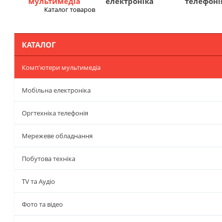
мультимедіа
електроніка
телефоні
Каталог товаров
Меню
КАТАЛОГ
Комп'ютери мультимедіа
Мобільна електроніка
Оргтехніка телефонія
Мережеве обладнання
Побутова техніка
TV та Аудіо
Фото та відео