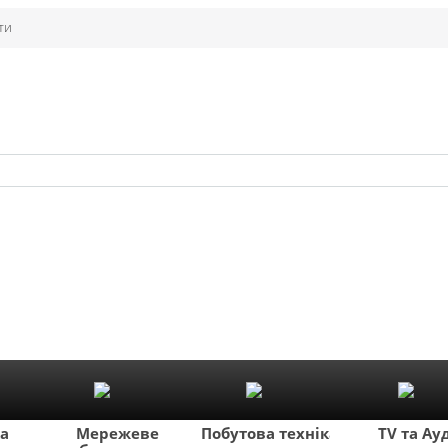
ти
ка
Мережеве
Побутова техніка
TV та Ау