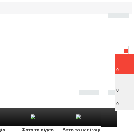
0
0
0
діо
Фото та відео
Авто та навігація