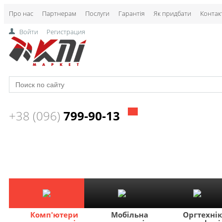
Про нас
Партнерам
Послуги
Гарантія
Як придбати
Контак
Войти
Регистрация
+38 (096)
799-90-13
Комп'ютери
Мобільна
Оргтехні