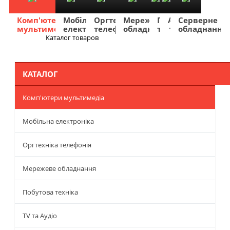
Комп'ютери
Мобільна
Оргтехніка
Мережеве
Побутова
TV
Фото
Авто
Серверне
мультимедіа
електроніка
телефонія
обладнання
техніка
та
та
та
обладнання
Аудіо
відео
навігація
Каталог товаров
Меню
КАТАЛОГ
Комп'ютери мультимедіа
Мобільна електроніка
Оргтехніка телефонія
Мережеве обладнання
Побутова техніка
TV та Аудіо