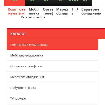
Комп'ютери
Мобільна
Оргтехніка
Мережеве
Побутова
TV
Фото
Авто
Серверне
мультимедіа
електроніка
телефонія
обладнання
техніка
та
та
та
обладнання
Аудіо
відео
навігація
Каталог товаров
Меню
КАТАЛОГ
Комп'ютери мультимедіа
Мобільна електроніка
Оргтехніка телефонія
Мережеве обладнання
Побутова техніка
TV та Аудіо